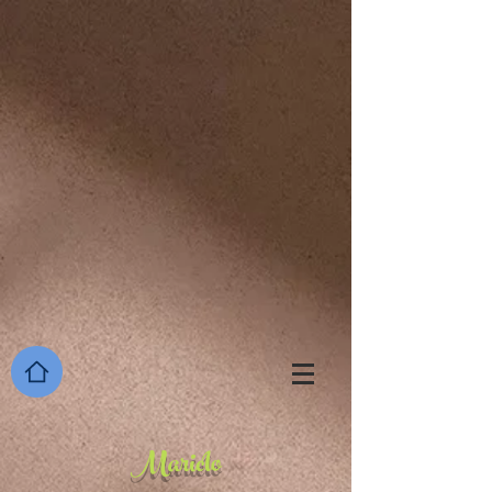
922353725154365
Mariclo