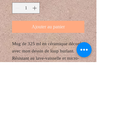
Ajouter au panier
Mug de 325 ml en céramique décorés
avec mon dessin de loup hurlant.
Résistant au lave-vaisselle et micro-
onde.
Possibilité d'ajouter un prénom ou un
message.
Au choix, tout blanc ou intérieur et
anse noir.
J'ai énormément de choix, n'hésitez
pas à demander!!