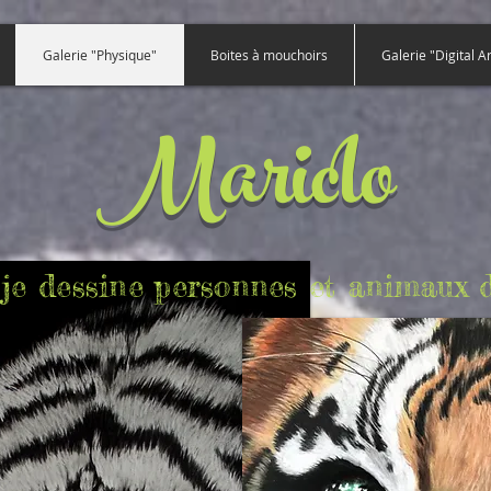
Galerie "Physique"
Boites à mouchoirs
Galerie "Digital Ar
Mariclo
e, je dessine personnes et animaux d