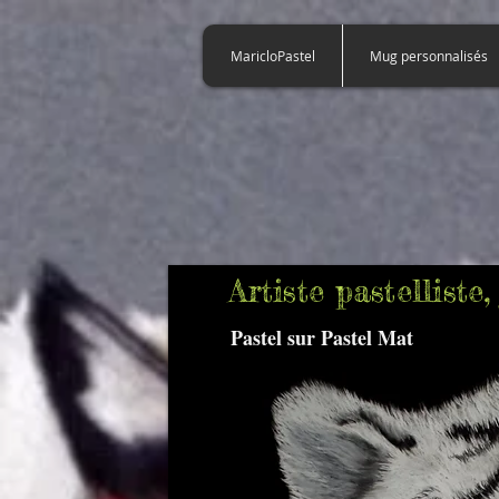
922353725154365
MaricloPastel
Mug personnalisés
Artiste pastellist
Pastel sur Pastel Mat