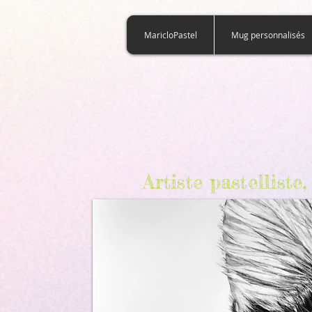
922353725154365
MaricloPastel
Mug personnalisés
Artiste pastellist