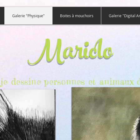
Galerie "Physique"
Boites à mouchoirs
Galerie "Digital Ar
Mariclo
e, je dessine personnes et animaux d