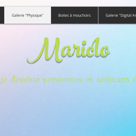
Galerie "Physique"
Boites à mouchoirs
Galerie "Digital Ar
Mariclo
e, je dessine personnes et animaux d