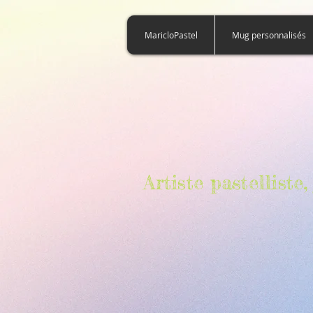
922353725154365
MaricloPastel
Mug personnalisés
Artiste pastellist