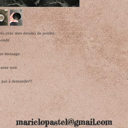
s avec mes dessins de poules.
o-onde.
 un message.
 anse noir.
z pas à demander!!
mariclopastel@gmail.com