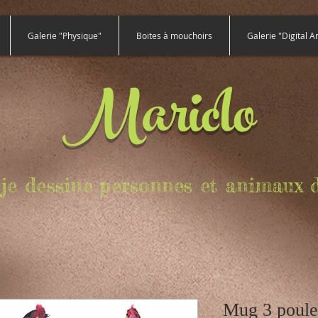
Galerie "Physique"
Boites à mouchoirs
Galerie "Digital Ar
Mariclo
e, je dessine personnes et animaux d
Mug 3 poule