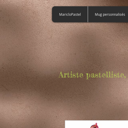
922353725154365
MaricloPastel
Mug personnalisés
Artiste pastellist