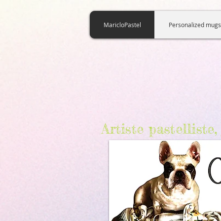
922353725154365
MaricloPastel
Personalized mugs
Artiste pastellist