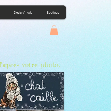
y
Design/model
Boutique
'après votre photo.