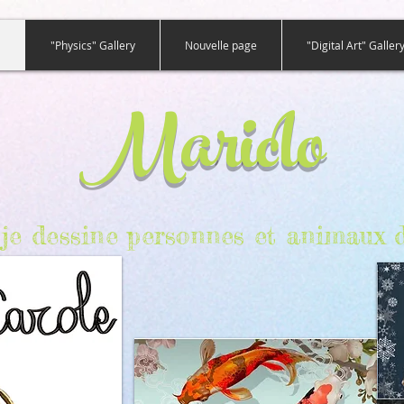
"Physics" Gallery
Nouvelle page
"Digital Art" Galler
Mariclo
e, je dessine personnes et animaux d