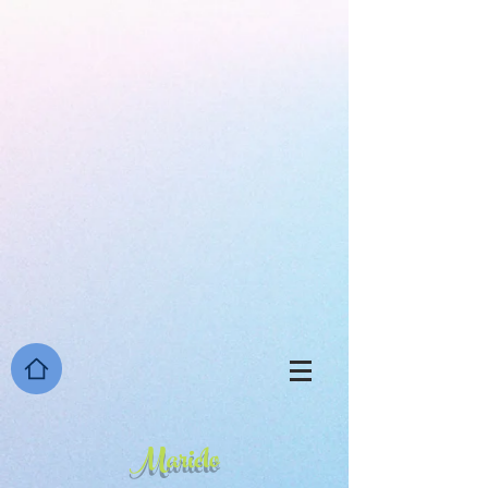
922353725154365
Mariclo