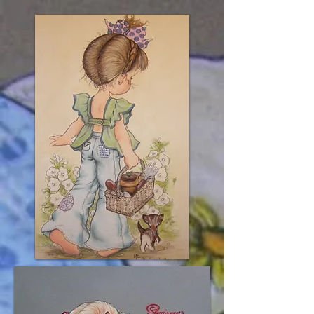
922353725154365