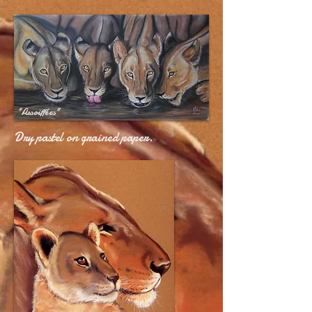
922353725154365
"Assoiffées"
Dry pastel on grained paper.