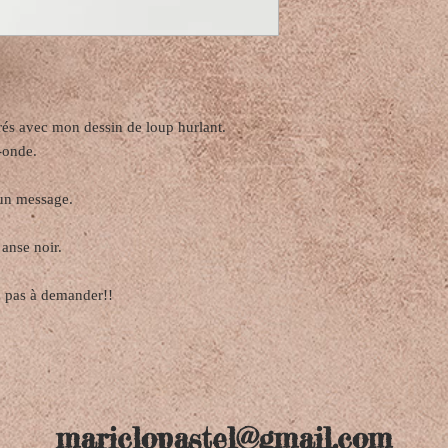
s avec mon dessin de loup hurlant.
o-onde.
 un message.
 anse noir.
z pas à demander!!
mariclopastel@gmail.com