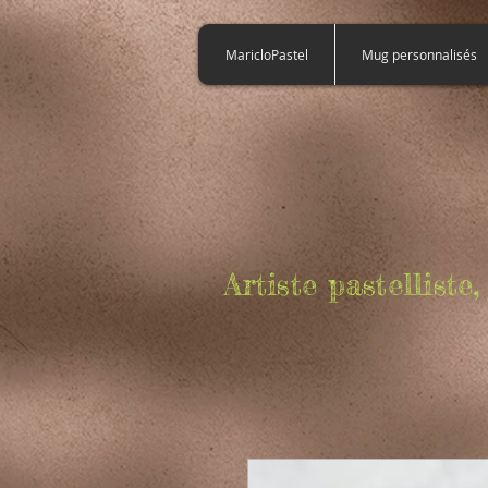
922353725154365
MaricloPastel
Mug personnalisés
Artiste pastellist