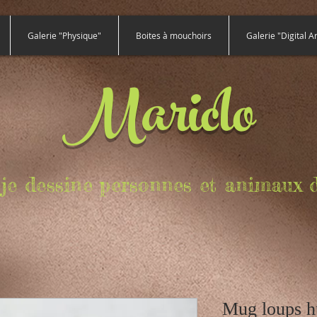
Galerie "Physique"
Boites à mouchoirs
Galerie "Digital Ar
Mariclo
e, je dessine personnes et animaux d
Mug loups hu