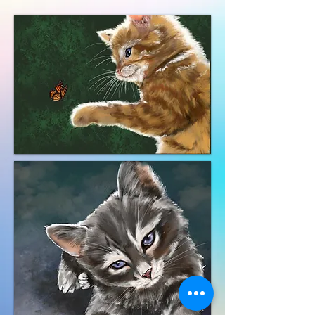
922353725154365